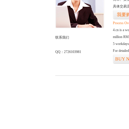
具体交易
我要
Process Ov
4.cn is a w
million RMB
联系我们
5 workdays
For detaile
QQ：2726103981
BUY 