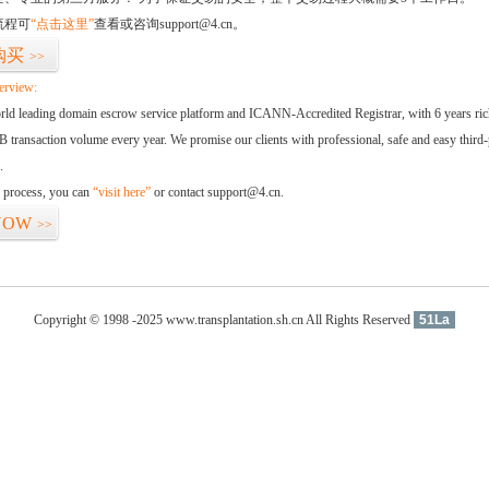
流程可
“点击这里”
查看或咨询support@4.cn。
购买
>>
erview:
orld leading domain escrow service platform and ICANN-Accredited Registrar, with 6 years ri
 transaction volume every year. We promise our clients with professional, safe and easy third-
.
d process, you can
“visit here”
or contact support@4.cn.
NOW
>>
Copyright © 1998 -2025 www.transplantation.sh.cn All Rights Reserved
51La