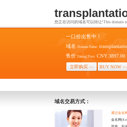
transplantati
您正在访问的域名可以转让!This domain name i
一口价出售中！
域名
transplantati
Domain Name:
售价
CNY 3897.00
Listing Price:
立即购买
BUY NOW
>>
>>
域名交易方式：
通过金名网(
金名网(4
简单、安